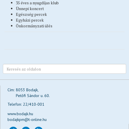
35 éves a nyugdíjas klub
Testvérvárosok
Ünnepi koncert
Egészség percek
Rendőrség
Egyházi percek
Közművelődés
Önkormányzati ülés
Tervek, koncepciók, stratégiák, programok
Befektetőbarát Település
BSE
Közérdekű adatok megismerése
Impresszum
Cím:
8053 Bodajk,
Petõfi Sándor u. 60.
Telefon:
22/410-001
www.bodajk.hu
bodajkpm@t-online.hu