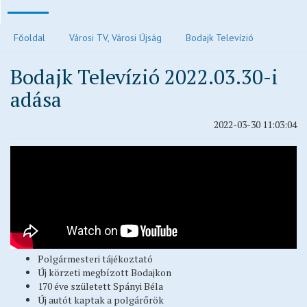
Polgármesteri köszöntő
Főoldal
Városi TV, Városi Újság
Bodajk Televízió
Járvánnyal kapcsolatos tájékoztatók
Bodajk Televízió 2022.03.30-i
Közvilágítás hibabejelentés
adása
Elektronikus ügyintézés és letölthető kérelmek
Településrendezési eszközök
2022-03-30 11:03:04
Településkép
Ivóvízzel kapcsolatos tájékoztatók
Főépítész ügyfélfogadási rendje
Egészségügy
Egyházak
Idősek otthona
Polgármesteri tájékoztató
Oktatás, nevelés
Új körzeti megbízott Bodajkon
Vendéglátás
170 éve született Spányi Béla
Új autót kaptak a polgárőrök
Civil oldalak