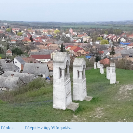
Főoldal
Főépítész ügyfélfogadás...