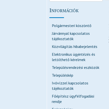
I
NFORMÁCIÓK
Polgármesteri köszöntő
Járvánnyal kapcsolatos
tájékoztatók
Közvilágítás hibabejelentés
Elektronikus ügyintézés és
letölthető kérelmek
Településrendezési eszközök
Településkép
Ivóvízzel kapcsolatos
tájékoztatók
Főépítész ügyfélfogadási
rendje