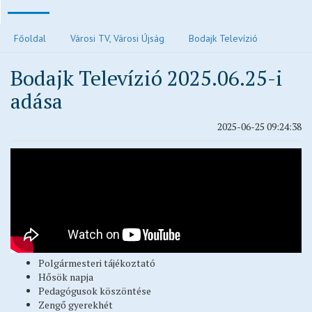
Polgármesteri köszöntő
Főoldal
Városi TV, Városi Újság
Bodajk Televízió
Járvánnyal kapcsolatos tájékoztatók
Bodajk Televízió 2025.06.25-i
Közvilágítás hibabejelentés
adása
Elektronikus ügyintézés és letölthető kérelmek
Településrendezési eszközök
2025-06-25 09:24:38
Településkép
Ivóvízzel kapcsolatos tájékoztatók
Főépítész ügyfélfogadási rendje
Egészségügy
Egyházak
Idősek otthona
Polgármesteri tájékoztató
Oktatás, nevelés
Hősök napja
Vendéglátás
Pedagógusok köszöntése
Zengő gyerekhét
Civil oldalak