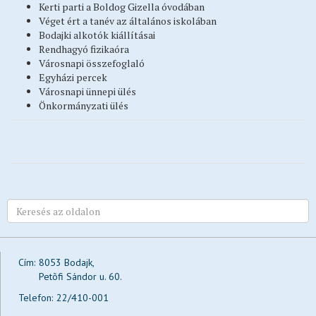
Kerti parti a Boldog Gizella óvodában
Testvérvárosok
Véget ért a tanév az általános iskolában
Bodajki alkotók kiállításai
Rendőrség
Rendhagyó fizikaóra
Közművelődés
Városnapi összefoglaló
Egyházi percek
Tervek, koncepciók, stratégiák, programok
Városnapi ünnepi ülés
Befektetőbarát Település
Önkormányzati ülés
BSE
Közérdekű adatok megismerése
Impresszum
Cím:
8053 Bodajk,
Petõfi Sándor u. 60.
Telefon:
22/410-001