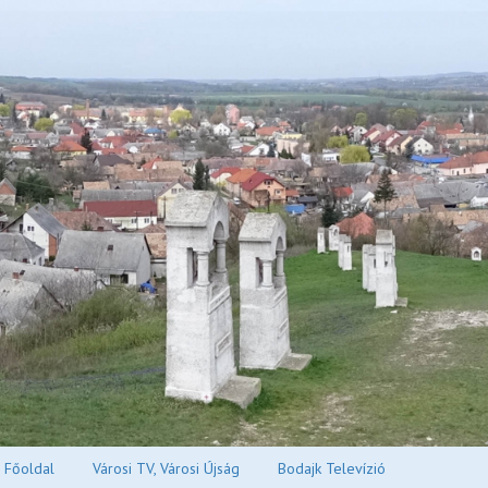
Főoldal
Városi TV, Városi Újság
Bodajk Televízió