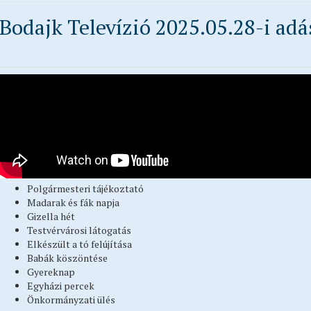
Bodajk Televízió 2025.05.28-i adá
Polgármesteri tájékoztató
Madarak és fák napja
Gizella hét
Testvérvárosi látogatás
Elkészült a tó felújítása
Babák köszöntése
Gyereknap
Egyházi percek
Önkormányzati ülés