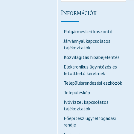
I
NFORMÁCIÓK
Polgármesteri köszöntő
Járvánnyal kapcsolatos
tájékoztatók
Közvilágítás hibabejelentés
Elektronikus ügyintézés és
letölthető kérelmek
Településrendezési eszközök
Településkép
Ivóvízzel kapcsolatos
tájékoztatók
Főépítész ügyfélfogadási
rendje