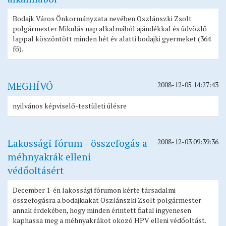
Testvérvárosok
Bodajk Város Önkormányzata nevében Oszlánszki Zsolt
Rendőrség
polgármester Mikulás nap alkalmából ajándékkal és üdvözlő
lappal köszöntött minden hét év alatti bodajki gyermeket (364
Közművelődés
fő).
Tervek, koncepciók, stratégiák, programok
Befektetőbarát Település
MEGHÍVÓ
2008-12-05 14:27:43
BSE
Közérdekű adatok megismerése
nyilvános képviselő-testületi ülésre
Impresszum
Lakossági fórum - összefogás a
2008-12-03 09:39:36
méhnyakrák elleni
védőoltásért
December 1-én lakossági fórumon kérte társadalmi
összefogásra a bodajkiakat Oszlánszki Zsolt polgármester
annak érdekében, hogy minden érintett fiatal ingyenesen
kaphassa meg a méhnyakrákot okozó HPV elleni védőoltást.