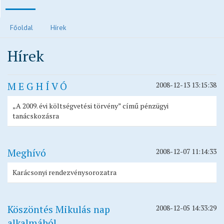
Polgármesteri köszöntő
Főoldal
Hírek
Járvánnyal kapcsolatos tájékoztatók
Hírek
Közvilágítás hibabejelentés
Elektronikus ügyintézés és letölthető kérelmek
M E G H Í V Ó
2008-12-13 13:15:38
Településrendezési eszközök
Településkép
„A 2009. évi költségvetési törvény” című pénzügyi
Ivóvízzel kapcsolatos tájékoztatók
tanácskozásra
Főépítész ügyfélfogadási rendje
Egészségügy
Meghívó
2008-12-07 11:14:33
Egyházak
Karácsonyi rendezvénysorozatra
Idősek otthona
Oktatás, nevelés
Vendéglátás
Köszöntés Mikulás nap
2008-12-05 14:33:29
Civil oldalak
alkalmából