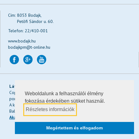
Cím:
8053 Bodajk,
Petõfi Sándor u. 60.
Telefon:
22/410-001
www.bodajk.hu
bodajkpm@t-online.hu
Látogatások:
Ma:
, a héten:
, a hónapban:
, összesen:
Copyright © 2026 Bodajk Város Önkormányzatának hivatalos
Weboldalunk a felhasználói élmény
portálja
fokozása érdekében sütiket használ.
A képeket a weboldalra Keserű Gergő, Salgói János és Kiss
Részletes információk
Balázs biztosította.
Akadálymentesítési nyilatkozat
Design & CMS:
Megértettem és elfogadom