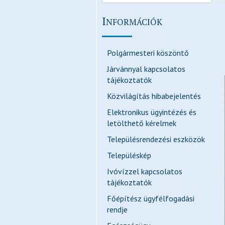
I
NFORMÁCIÓK
Polgármesteri köszöntő
Járvánnyal kapcsolatos
tájékoztatók
Közvilágítás hibabejelentés
Elektronikus ügyintézés és
letölthető kérelmek
Településrendezési eszközök
Településkép
Ivóvízzel kapcsolatos
tájékoztatók
Főépítész ügyfélfogadási
rendje