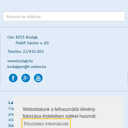
Cím:
8053 Bodajk,
Petõfi Sándor u. 60.
Telefon:
22/410-001
www.bodajk.hu
bodajkpm@t-online.hu
Látogatások:
Ma:
, a héten:
, a hónapban:
, összesen:
Copyright © 2026 Bodajk Város Önkormányzatának hivatalos
Weboldalunk a felhasználói élmény
portálja
fokozása érdekében sütiket használ.
A képeket a weboldalra Keserű Gergő, Salgói János és Kiss
Részletes információk
Balázs biztosította.