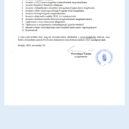
Testvérvárosok
Rendőrség
Közművelődés
Tervek, koncepciók, stratégiák, programok
Befektetőbarát Település
BSE
Közérdekű adatok megismerése
Impresszum