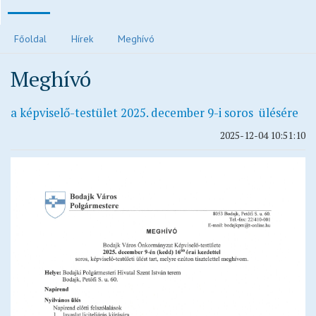
Polgármesteri köszöntő
Főoldal
Hírek
Meghívó
Járvánnyal kapcsolatos tájékoztatók
Meghívó
Közvilágítás hibabejelentés
Elektronikus ügyintézés és letölthető kérelmek
a képviselő-testület 2025. december 9-i soros ülésére
Településrendezési eszközök
2025-12-04 10:51:10
Településkép
Ivóvízzel kapcsolatos tájékoztatók
Főépítész ügyfélfogadási rendje
Egészségügy
Egyházak
Idősek otthona
Oktatás, nevelés
Vendéglátás
Civil oldalak